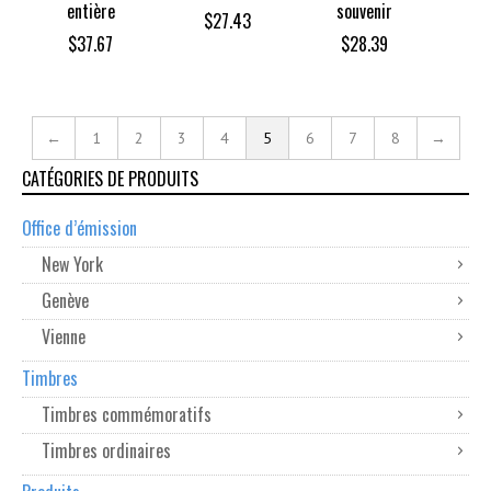
entière
souvenir
$
27.43
$
37.67
$
28.39
←
1
2
3
4
5
6
7
8
→
CATÉGORIES DE PRODUITS
Office d’émission
New York
Genève
Vienne
Timbres
Timbres commémoratifs
Timbres ordinaires