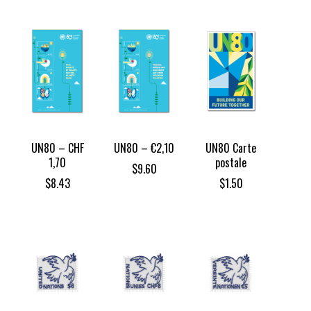
UN80 – CHF
UN80 – €2,10
UN80 Carte
1,70
postale
$
9.60
$
8.43
$
1.50