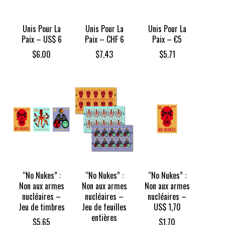
Unis Pour La
Unis Pour La
Unis Pour La
Paix – US$ 6
Paix – CHF 6
Paix – €5
$
6.00
$
7.43
$
5.71
“No Nukes” :
“No Nukes” :
“No Nukes” :
Non aux armes
Non aux armes
Non aux armes
nucléaires –
nucléaires –
nucléaires –
Jeu de timbres
Jeu de feuilles
US$ 1,70
entières
$
5.65
$
1.70