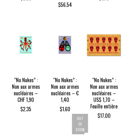
$
56.54
“No Nukes” :
“No Nukes” :
“No Nukes” :
Non aux armes
Non aux armes
Non aux armes
nucléaires –
nucléaires – €
nucléaires –
CHF 1,90
1,40
US$ 1,70 –
Feuille entière
$
2.35
$
1.60
$
17.00
OUT
OF
STOCK