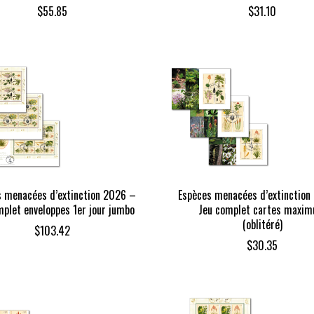
$
55.85
$
31.10
s menacées d’extinction 2026 –
Espèces menacées d’extinction
mplet enveloppes 1er jour jumbo
Jeu complet cartes maxi
(oblitéré)
$
103.42
$
30.35