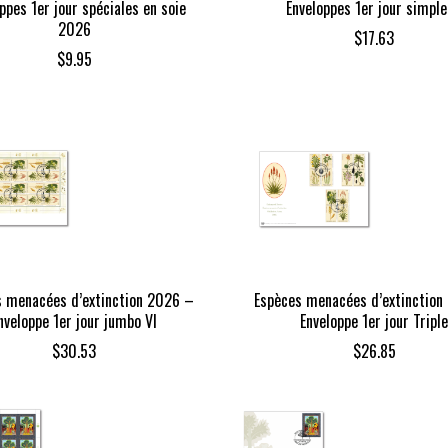
ppes 1er jour spéciales en soie
Enveloppes 1er jour simple
2026
$
17.63
$
9.95
s menacées d’extinction 2026 –
Espèces menacées d’extinction
nveloppe 1er jour jumbo VI
Enveloppe 1er jour Triple
$
30.53
$
26.85