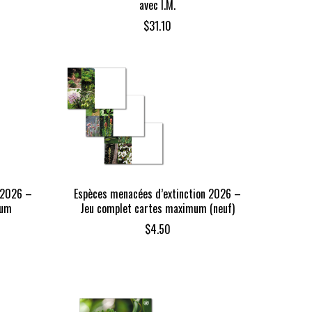
avec I.M.
$
31.10
 2026 –
Espèces menacées d’extinction 2026 –
mum
Jeu complet cartes maximum (neuf)
$
4.50