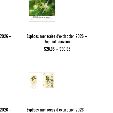
 2026 –
Espèces menacées d’extinction 2026 –
Dépliant souvenir
Price
$
28.85
–
$
30.85
range:
$28.85
through
$30.85
 2026 –
Espèces menacées d’extinction 2026 –