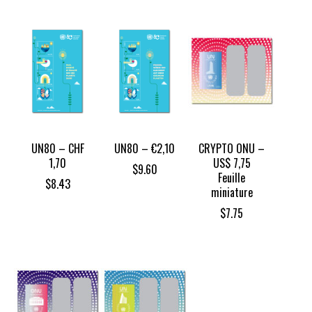
UN80 – CHF
UN80 – €2,10
CRYPTO ONU –
1,70
US$ 7,75
$
9.60
Feuille
$
8.43
miniature
$
7.75