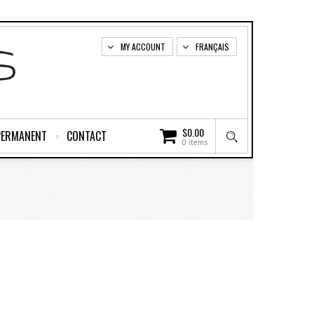
MY ACCOUNT
FRANÇAIS
$
0.00
PERMANENT
CONTACT
0 items