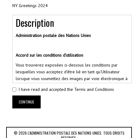
NY Greetings 2024
Description
Administration postale des Nations Unies
Accord sur les conditions d’utilisation
Vous trouverez exposées ci-dessous les conditions par
lesquelles vous acceptez d’être lié en tant qu’Utilisateur
lorsque vous soumettez des images par voie électronique à
l’Administration postale des Nations Unies (APNU) en vue de
I have read and accepted the Terms and Conditions
commander des Timbres personnalisés. Veuillez les lire
attentivement avant de passer votre commande.
CONTINUE
Veuillez noter que le présent Accord sur les conditions
d’utilisation incorpore par référence les Conditions
générales d’utilisation des sites Internet de l’Organisation
des Nations Unies (disponibles à l’adresse
© 2026 L'ADMINISTRATION POSTALE DES NATIONS UNIES. TOUS DROITS
[
www.un.org/fr/aboutun/terms
]) et que toutes les
RÉSERVÉS.