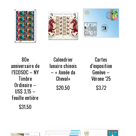
80e
Calendrier
Cartes
anniversaire de
lunaire chinois
d’exposition
l’ECOSOC – NY
– « Année du
Genève –
Timbre
Cheval»
Vérone ’25
Ordinaire –
$
20.50
$
3.72
US$ 3,15 –
Feuille entière
$
31.50