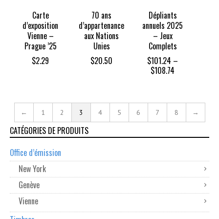
Carte
70 ans
Dépliants
d’exposition
d’appartenance
annuels 2025
Vienne –
aux Nations
– Jeux
Prague ’25
Unies
Complets
$
2.29
$
20.50
$
101.24
–
Price
$
108.74
range:
$101.24
through
$108.74
←
1
2
3
4
5
6
7
8
→
CATÉGORIES DE PRODUITS
Office d’émission
New York
Genève
Vienne