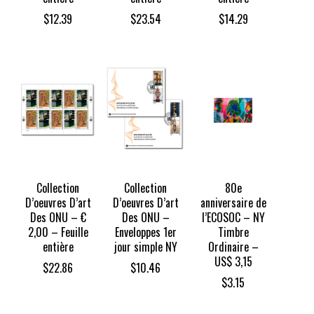
$
12.39
$
23.54
$
14.29
Collection
Collection
80e
D’oeuvres D’art
D’oeuvres D’art
anniversaire de
Des ONU – €
Des ONU –
l’ECOSOC – NY
2,00 – Feuille
Enveloppes 1er
Timbre
entière
jour simple NY
Ordinaire –
US$ 3,15
$
22.86
$
10.46
$
3.15