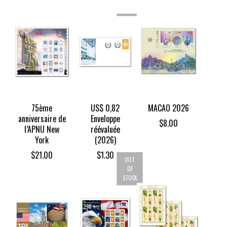
STOCK
75ème
US$ 0,82
MACAO 2026
anniversaire de
Enveloppe
$
8.00
l’APNU New
réévaluée
York
(2026)
$
21.00
$
1.30
OUT
OF
STOCK