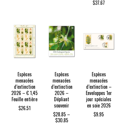
$
37.67
Espèces
Espèces
Espèces
menacées
menacées
menacées
d’extinction
d’extinction
d’extinction –
2026 – € 1,45
2026 –
Enveloppes 1er
Feuille entière
Dépliant
jour spéciales
souvenir
en soie 2026
$
26.51
$
28.85
–
$
9.95
Price
$
30.85
range:
$28.85