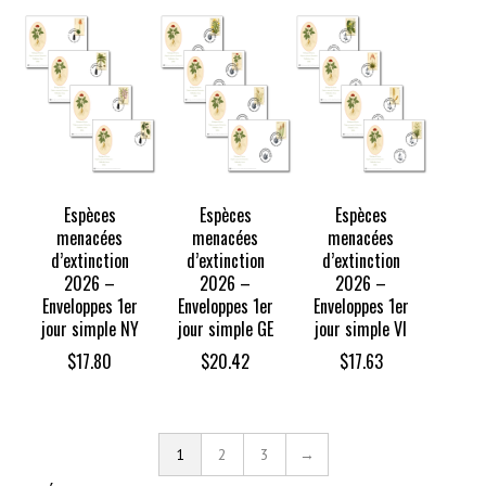
through
$30.85
Espèces
Espèces
Espèces
menacées
menacées
menacées
d’extinction
d’extinction
d’extinction
2026 –
2026 –
2026 –
Enveloppes 1er
Enveloppes 1er
Enveloppes 1er
jour simple NY
jour simple GE
jour simple VI
$
17.80
$
20.42
$
17.63
1
2
3
→