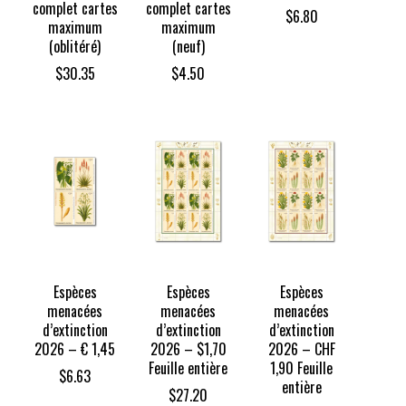
complet cartes
complet cartes
$
6.80
maximum
maximum
(oblitéré)
(neuf)
$
30.35
$
4.50
Espèces
Espèces
Espèces
menacées
menacées
menacées
d’extinction
d’extinction
d’extinction
2026 – € 1,45
2026 – $1,70
2026 – CHF
Feuille entière
1,90 Feuille
$
6.63
entière
$
27.20