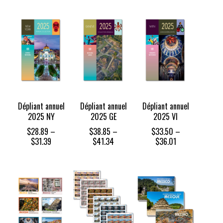
Dépliant annuel
Dépliant annuel
Dépliant annuel
2025 NY
2025 GE
2025 VI
$
28.89
–
$
38.85
–
$
33.50
–
Price
Price
Price
$
31.39
$
41.34
$
36.01
range:
range:
range:
$28.89
$38.85
$33.50
through
through
through
$31.39
$41.34
$36.01