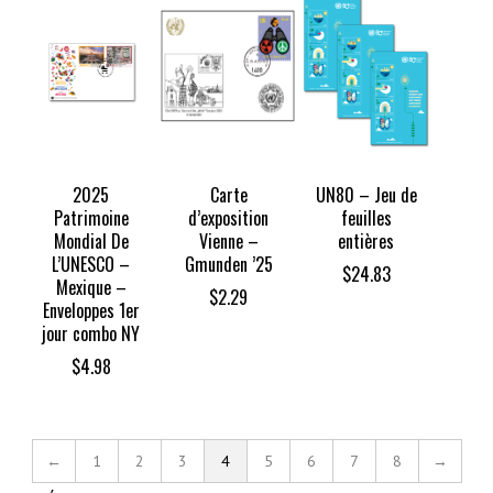
2025
Carte
UN80 – Jeu de
Patrimoine
d’exposition
feuilles
Mondial De
Vienne –
entières
L’UNESCO –
Gmunden ’25
$
24.83
Mexique –
$
2.29
Enveloppes 1er
jour combo NY
$
4.98
←
1
2
3
4
5
6
7
8
→