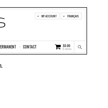
MY ACCOUNT
FRANÇAIS
$
0.00
PERMANENT
CONTACT
0 items
n.