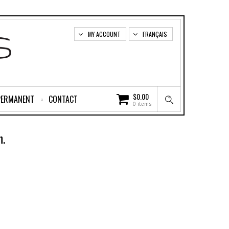
MY ACCOUNT
FRANÇAIS
$
0.00
PERMANENT
CONTACT
0 items
n.