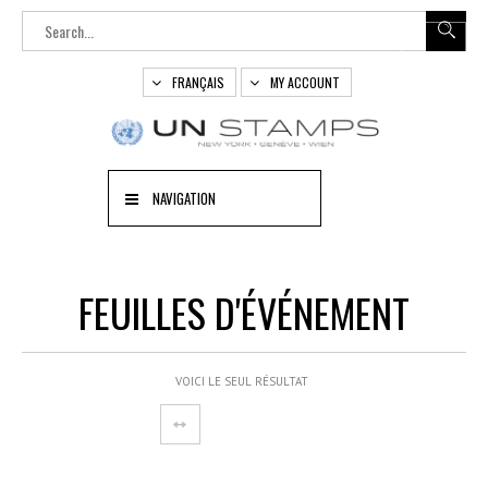
FRANÇAIS
MY ACCOUNT
NAVIGATION
FEUILLES D'ÉVÉNEMENT
VOICI LE SEUL RÉSULTAT
OUT
OF
TOCK