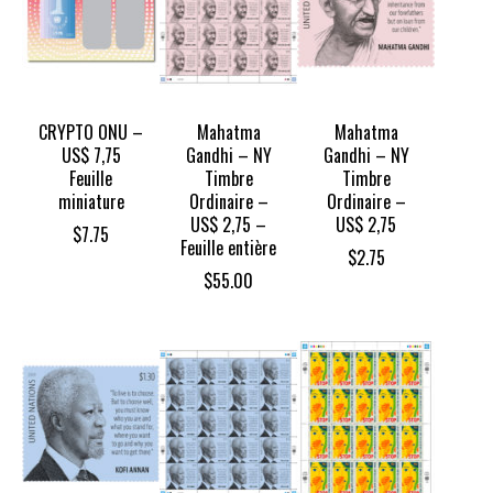
CRYPTO ONU –
Mahatma
Mahatma
US$ 7,75
Gandhi – NY
Gandhi – NY
Feuille
Timbre
Timbre
miniature
Ordinaire –
Ordinaire –
US$ 2,75 –
US$ 2,75
$
7.75
Feuille entière
$
2.75
$
55.00