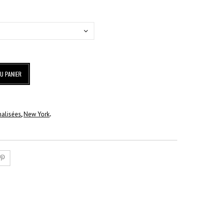
U PANIER
nalisées
,
New York
.