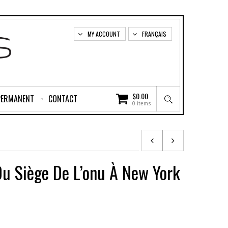
MY ACCOUNT
FRANÇAIS
$
0.00
PERMANENT
CONTACT
0 items
Du Siège De L’onu À New York