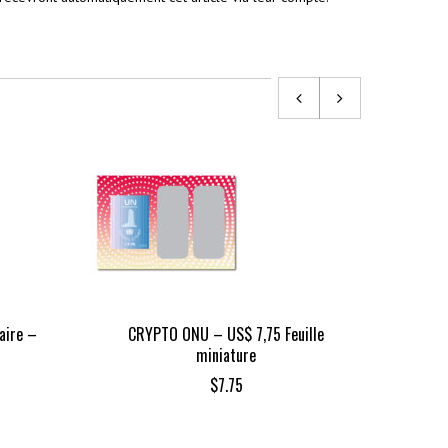
aire –
CRYPTO ONU – US$ 7,75 Feuille
Mère 
miniature
$
7.75