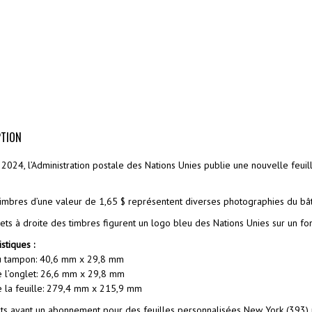
PTION
n 2024, l’Administration postale des Nations Unies publie une nouvelle fe
timbres d’une valeur de 1,65 $ représentent diverses photographies du bâ
ets à droite des timbres figurent un logo bleu des Nations Unies sur un fo
stiques :
du tampon: 40,6 mm x 29,8 mm
e l’onglet: 26,6 mm x 29,8 mm
e la feuille: 279,4 mm x 215,9 mm
nts ayant un abonnement pour des feuilles personnalisées New York (393) 