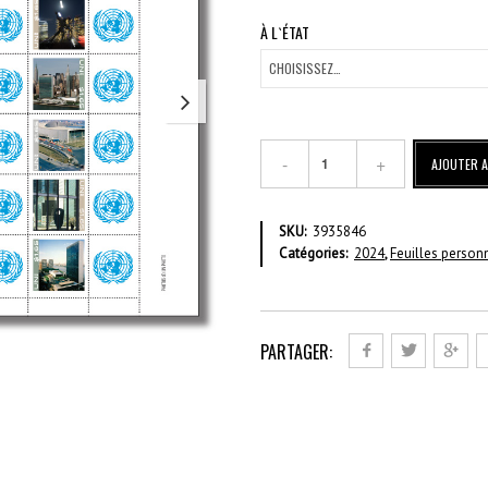
À L`ÉTAT
quantité
AJOUTER A
de
Bons
Souvenirs
SKU:
3935846
Du
Catégories:
2024
,
Feuilles person
Siège
De
L’onu
À
New
PARTAGER:
York