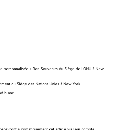
uille personnalisée « Bon Souvenirs du Siège de l’ONU à New
timent du Siège des Nations Unies à New York.
nd blanc.
recevront automatiquement cet article via leur compte.