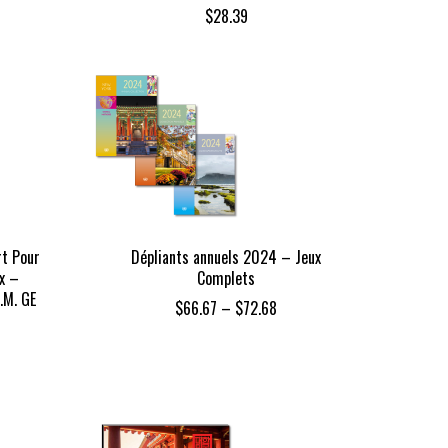
$
28.39
rt Pour
Dépliants annuels 2024 – Jeux
x –
Complets
I.M. GE
Price
$
66.67
–
$
72.68
range:
$66.67
through
$72.68