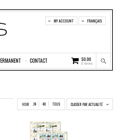
MY ACCOUNT
FRANÇAIS
$
0.00
PERMANENT
CONTACT
0 items
24
48
TOUS
VOIR
CLASSER PAR ACTUALITÉ