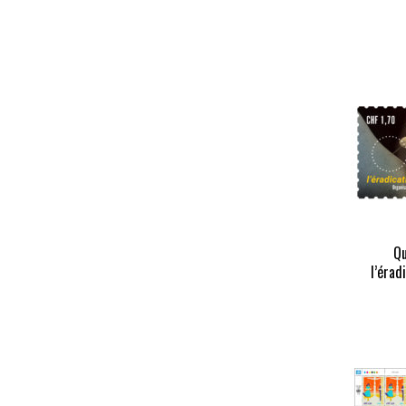
Qu
l’érad