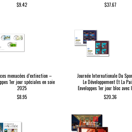
$
9.42
$
37.67
ces menacées d’extinction –
Journée Internationale Du Spo
ppes 1er jour spéciales en soie
Le Développement Et La Pai
2025
Enveloppes 1er jour bloc avec 
$
8.95
$
20.36