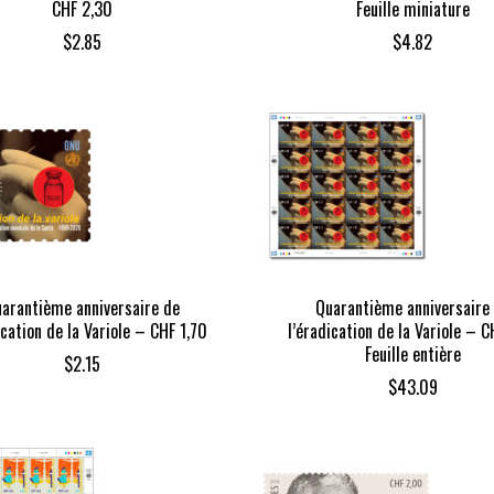
CHF 2,30
Feuille miniature
$
2.85
$
4.82
arantième anniversaire de
Quarantième anniversaire
ication de la Variole – CHF 1,70
l’éradication de la Variole – C
Feuille entière
$
2.15
$
43.09