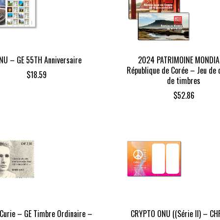
NU – GE 55TH Anniversaire
2024 PATRIMOINE MONDIA
République de Corée – Jeu de 
$
18.59
de timbres
$
52.86
Curie – GE Timbre Ordinaire –
CRYPTO ONU ((Série II) – CH