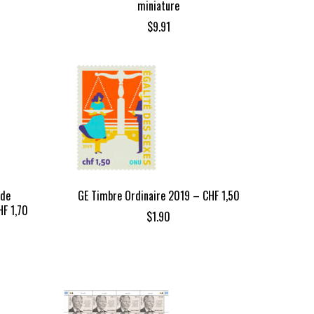
miniature
$
9.91
 de
GE Timbre Ordinaire 2019 – CHF 1,50
HF 1,70
$
1.90