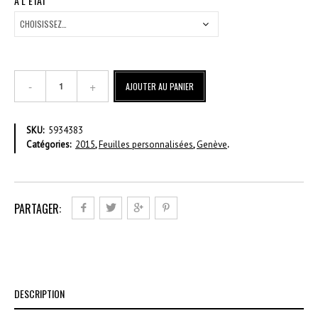
À L`ÉTAT
quantité
AJOUTER AU PANIER
de
Bons
souvenirs
SKU:
5934383
de
Catégories:
2015
,
Feuilles personnalisées
,
Genève
.
Genève
PARTAGER:
DESCRIPTION