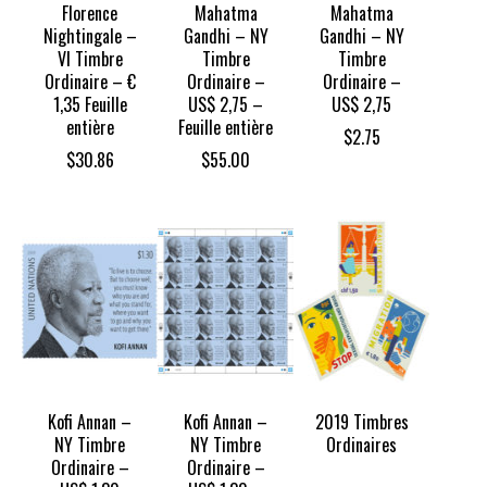
Florence
Mahatma
Mahatma
Nightingale –
Gandhi – NY
Gandhi – NY
VI Timbre
Timbre
Timbre
Ordinaire – €
Ordinaire –
Ordinaire –
1,35 Feuille
US$ 2,75 –
US$ 2,75
entière
Feuille entière
$
2.75
$
30.86
$
55.00
Kofi Annan –
Kofi Annan –
2019 Timbres
NY Timbre
NY Timbre
Ordinaires
Ordinaire –
Ordinaire –