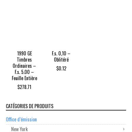
1990 GE
F.s. 0,10 –
Timbres
Oblitéré
Ordinaires –
$
0.12
F.s. 5.00 –
Feuille Entière
$
278.71
CATÉGORIES DE PRODUITS
Office d’émission
New York