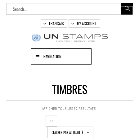
FRANÇAIS
MY ACCOUNT
NAVIGATION
TIMBRES
AFFICHER TOUS LES 32 RÉSULTATS
CLASSER PAR ACTUALITÉ
OUT
OF