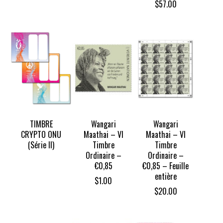
$
57.00
TIMBRE
Wangari
Wangari
CRYPTO ONU
Maathai – VI
Maathai – VI
(Série II)
Timbre
Timbre
Ordinaire –
Ordinaire –
€0,85
€0,85 – Feuille
entière
$
1.00
$
20.00