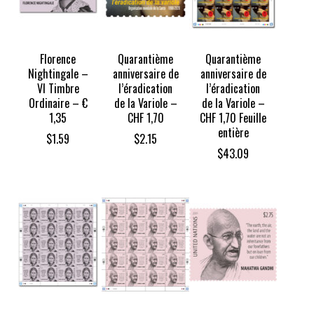
Florence
Quarantième
Quarantième
Nightingale –
anniversaire de
anniversaire de
VI Timbre
l’éradication
l’éradication
Ordinaire – €
de la Variole –
de la Variole –
1,35
CHF 1,70
CHF 1,70 Feuille
entière
$
1.59
$
2.15
$
43.09