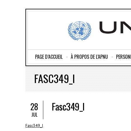
PAGE D’ACCUEIL
À PROPOS DE L’APNU
PERSON
FASC349_I
Fasc349_I
28
JUL
Fasc349_I