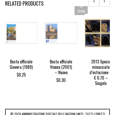
RELATED PRODUCTS
OUT
OF
STOCK
Busta ufficiale
Busta ufficiale
2013 Specie
Ginevra (1989)
Vienna (2001)
minacciate
– Nuovo
d’estinzione –
$
0.25
€ 0.70 –
$
0.30
Singolo
© 2026 AMMINISTRAZIONE POSTALE DELLE NAZIONI UNITE. TUTTI I DIRITTI