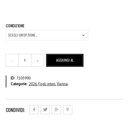
CONDIZIONE
Collezione
AGGIUNGI AL
Di
Opere
CARRELLO
D'arte
ID:
7105990
Delle
Categorie:
2026
,
Fogli interi
,
Vienna
.
ONU
-
€
2,00
-
CONDIVIDI:
Foglio
intero
quantità