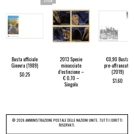
STOCK
Busta ufficiale
2013 Specie
€0,90 Busta
Ginevra (1989)
minacciate
pre-affrancata
d’estinzione –
(2019)
$
0.25
€ 0.70 –
$
1.60
Singolo
© 2026 AMMINISTRAZIONE POSTALE DELLE NAZIONI UNITE. TUTTI I DIRITTI
RISERVATI.