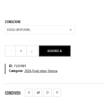
CONDIZIONE
Collezione
AGGIUNGI AL
Di
Opere
CARRELLO
D'arte
ID:
7105989
Delle
Categorie:
2026
,
Fogli interi
,
Vienna
.
ONU
-
€
1,25
-
CONDIVIDI:
Foglio
intero
quantità