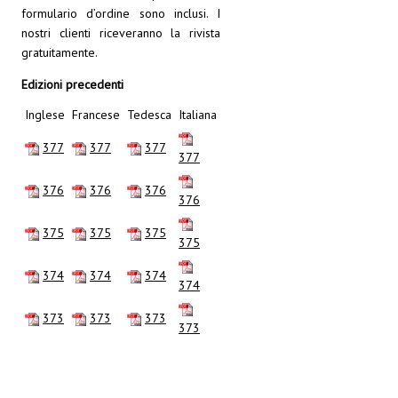
formulario d’ordine sono inclusi. I
nostri clienti riceveranno la rivista
gratuitamente.
Edizioni precedenti
Inglese
Francese
Tedesca
Italiana
377
377
377
377
376
376
376
376
375
375
375
375
374
374
374
374
373
373
373
373