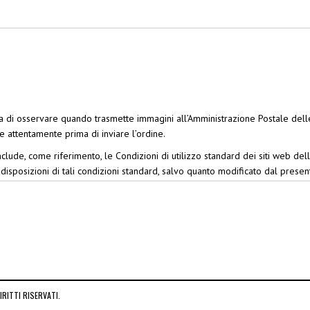
tta di osservare quando trasmette immagini all’Amministrazione Postale dell
e attentamente prima di inviare l’ordine.
clude, come riferimento, le Condizioni di utilizzo standard dei siti web delle
e disposizioni di tali condizioni standard, salvo quanto modificato dal presen
l’APNU.
te una sua immagine, l’Utente autorizza le Nazioni Unite a riprodurla e, q
mmagine del minore/della persona a carico.
 e l’immagine per un periodo di 90 giorni dalla data di spedizione dei suoi 
sonalizzati dell’APNU usando la stessa immagine. Per riordinare il prodotto, 
rg
per l’Europa.
RITTI RISERVATI.
zi le informazioni personali dell’Utente. L’Utente riceve solo informazioni 