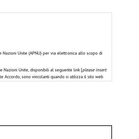
e Nazioni Unite (APNU) per via elettronica allo scopo di
 Nazioni Unite, disponibili al seguente link [
please insert
te Accordo, sono vincolanti quando si utilizza il sito web
uando trasmette l’immagine di un minore/una persona a
francobolli personalizzati da parte dell’APNU,
inviare una e-mail all’indirizzo
unpanyinquiries@un.org
sui prodotti e sui servizi dell’APNU purché abbia espresso