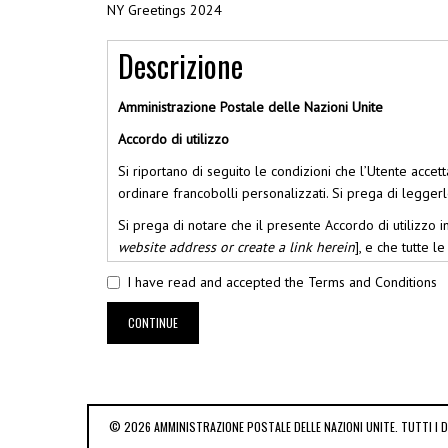
NY Greetings 2024
Descrizione
Amministrazione Postale delle Nazioni Unite
Accordo di utilizzo
Si riportano di seguito le condizioni che l’Utente acce
ordinare francobolli personalizzati. Si prega di leggerl
Si prega di notare che il presente Accordo di utilizzo in
website address or create a link herein
], e che tutte l
della APNU per ordinare francobolli personalizzati del
I have read and accepted the Terms and Conditions
Permesso di utilizzare l’immagine
. Quando trasmet
carico, autorizza le Nazioni Unite a riprodurre l’i
CONTINUE
L’Utente accetta che l’APNU conservi le sue indicazioni
nell’eventualità che desideri riordinare francobolli per
per New York e all’indirizzo
UNPA-Europe@unvienna.o
© 2026 AMMINISTRAZIONE POSTALE DELLE NAZIONI UNITE. TUTTI I DI
L’APNU non vende, affitta o fornisce in altro modo a ter