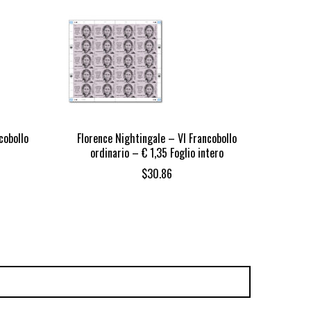
cobollo
Florence Nightingale – VI Francobollo
Wa
ordinario – € 1,35 Foglio intero
$
30.86