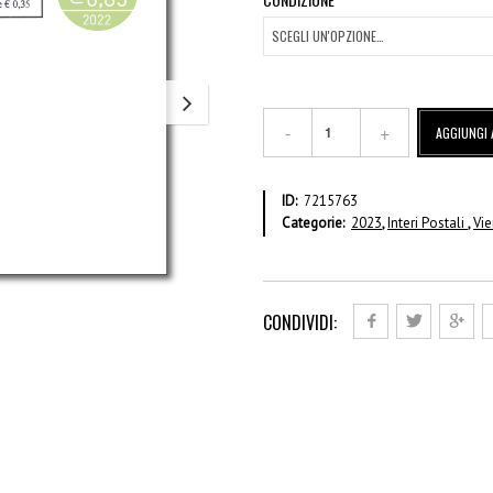
€
AGGIUNGI 
1,20
busta
pre-
ID:
7215763
affrancata
Categorie:
2023
,
Interi Postali
,
Vi
rivalutata
quantità
CONDIVIDI: