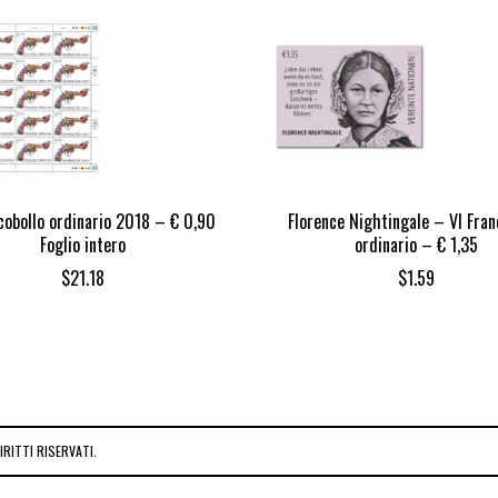
cobollo ordinario 2018 – € 0,90
Florence Nightingale – VI Fran
Foglio intero
ordinario – € 1,35
$
21.18
$
1.59
RITTI RISERVATI.