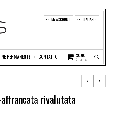
MY ACCOUNT
ITALIANO
$
0.00
INE PERMANENTE
CONTATTO
0 items
affrancata rivalutata