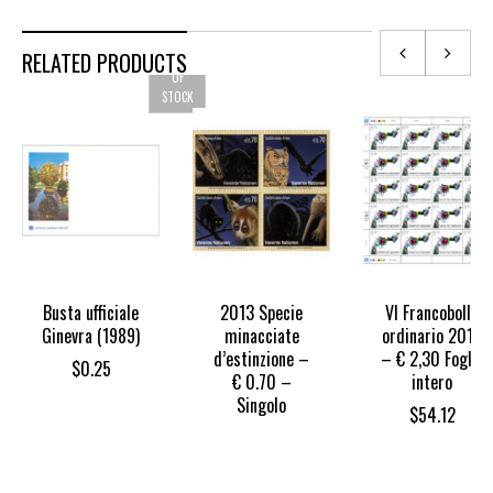
RELATED PRODUCTS
OUT
OF
STOCK
Busta ufficiale
2013 Specie
VI Francobollo
Ginevra (1989)
minacciate
ordinario 2018
d’estinzione –
– € 2,30 Foglio
$
0.25
€ 0.70 –
intero
Singolo
$
54.12