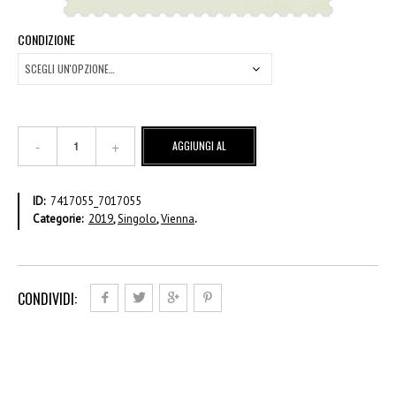
CONDIZIONE
VI
AGGIUNGI AL
Francobollo
ordinario
CARRELLO
2019
ID:
7417055_7017055
–
Categorie:
2019
,
Singolo
,
Vienna
.
€
1,80
quantità
CONDIVIDI: