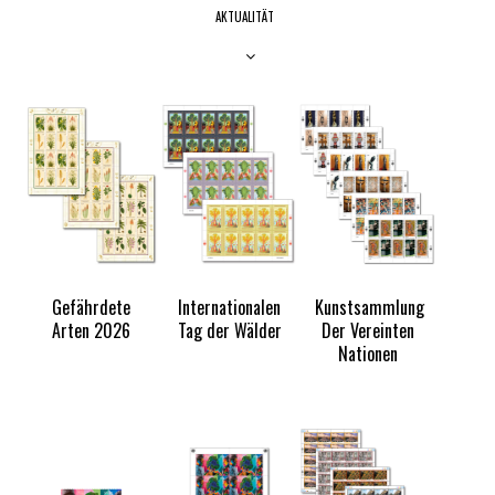
AKTUALITÄT
OUT
OF
TOCK
Gefährdete
Internationalen
Kunstsammlung
Arten 2026
Tag der Wälder
Der Vereinten
Nationen