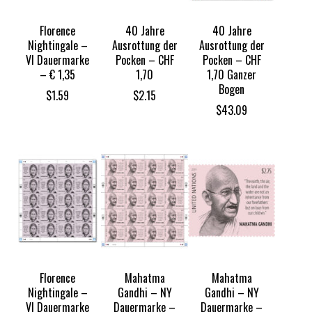
Florence
40 Jahre
40 Jahre
Nightingale –
Ausrottung der
Ausrottung der
VI Dauermarke
Pocken – CHF
Pocken – CHF
– € 1,35
1,70
1,70 Ganzer
Bogen
$
1.59
$
2.15
$
43.09
Florence
Mahatma
Mahatma
Nightingale –
Gandhi – NY
Gandhi – NY
VI Dauermarke
Dauermarke –
Dauermarke –