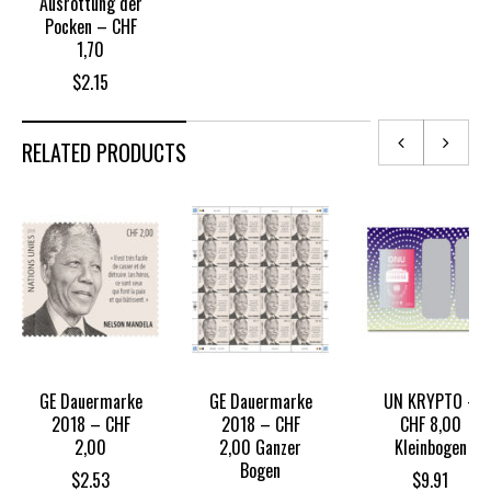
Ausrottung der
Pocken – CHF
1,70
$
2.15
RELATED PRODUCTS
GE Dauermarke
GE Dauermarke
UN KRYPTO –
2018 – CHF
2018 – CHF
CHF 8,00
2,00
2,00 Ganzer
Kleinbogen
Bogen
$
2.53
$
9.91