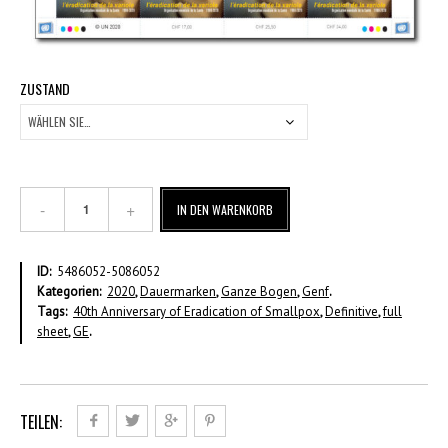
ZUSTAND
40
IN DEN WARENKORB
Jahre
Ausrottung
der
ID:
5486052-5086052
Pocken
Kategorien:
2020
,
Dauermarken
,
Ganze Bogen
,
Genf
.
–
Tags:
40th Anniversary of Eradication of Smallpox
,
Definitive
,
full
CHF
sheet
,
GE
.
1,70
Ganzer
Bogen
Menge
TEILEN: