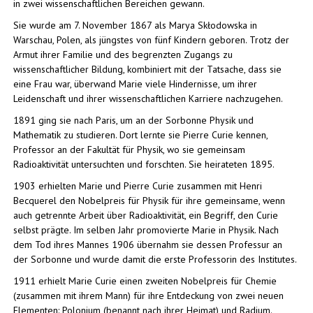
in zwei wissenschaftlichen Bereichen gewann.
Sie wurde am 7. November 1867 als Marya Skłodowska in
Warschau, Polen, als jüngstes von fünf Kindern geboren. Trotz der
Armut ihrer Familie und des begrenzten Zugangs zu
wissenschaftlicher Bildung, kombiniert mit der Tatsache, dass sie
eine Frau war, überwand Marie viele Hindernisse, um ihrer
Leidenschaft und ihrer wissenschaftlichen Karriere nachzugehen.
1891 ging sie nach Paris, um an der Sorbonne Physik und
Mathematik zu studieren. Dort lernte sie Pierre Curie kennen,
Professor an der Fakultät für Physik, wo sie gemeinsam
Radioaktivität untersuchten und forschten. Sie heirateten 1895.
1903 erhielten Marie und Pierre Curie zusammen mit Henri
Becquerel den Nobelpreis für Physik für ihre gemeinsame, wenn
auch getrennte Arbeit über Radioaktivität, ein Begriff, den Curie
selbst prägte. Im selben Jahr promovierte Marie in Physik. Nach
dem Tod ihres Mannes 1906 übernahm sie dessen Professur an
der Sorbonne und wurde damit die erste Professorin des Institutes.
1911 erhielt Marie Curie einen zweiten Nobelpreis für Chemie
(zusammen mit ihrem Mann) für ihre Entdeckung von zwei neuen
Elementen: Polonium (benannt nach ihrer Heimat) und Radium.