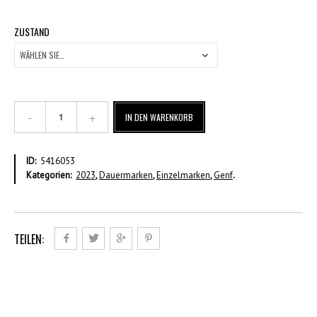
ZUSTAND
Marie
IN DEN WARENKORB
Curie
–
GE
ID:
5416053
Dauermarke
Kategorien:
2023
,
Dauermarken
,
Einzelmarken
,
Genf
.
–
CHF
2,30
Menge
TEILEN: