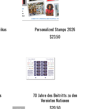
rikas
Personalized Stamps 2026
$
23.50
s
70 Jahre des Beitritts zu den
Vereinten Nationen
$
20.50