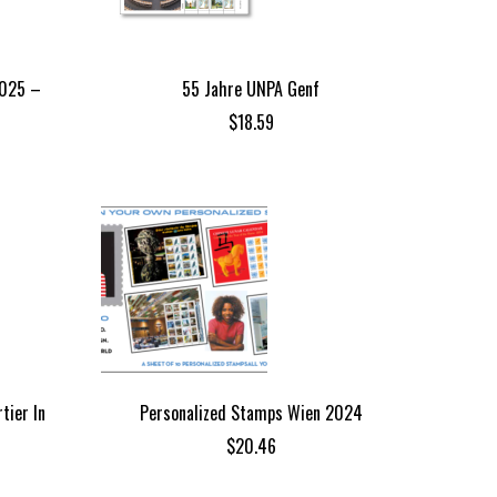
2025 –
55 Jahre UNPA Genf
$
18.59
tier In
Personalized Stamps Wien 2024
$
20.46