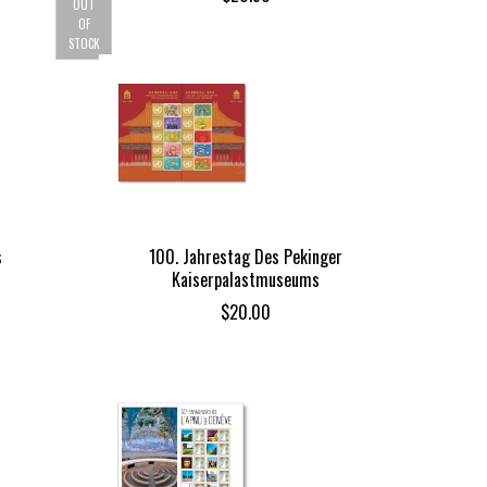
OUT
OF
STOCK
s
100. Jahrestag Des Pekinger
Kaiserpalastmuseums
$
20.00