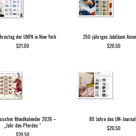
ahrestag der UNPA in New York
250-jähriges Jubiläum Ame
$
21.00
$
20.50
sischer Mondkalender 2026 –
80 Jahre des UN-Journal
„Jahr des Pferdes “
$
20.50
$
20.50