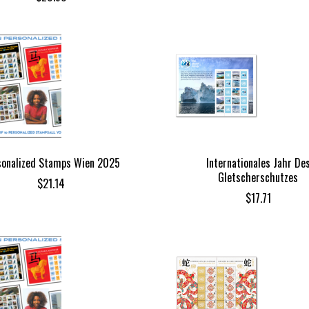
sonalized Stamps Wien 2025
Internationales Jahr De
Gletscherschutzes
$
21.14
$
17.71