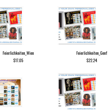
Feierlichkeiten_Wien
Feierlichkeiten_Genf
$
17.05
$
22.24