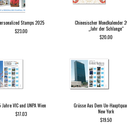
ersonalized Stamps 2025
Chinesischer Mondkalender 
„Jahr der Schlange“
$
23.00
$
20.00
 Jahre VIC und UNPA Wien
Grüsse Aus Dem Un-Hauptquar
New York
$
17.03
$
19.50