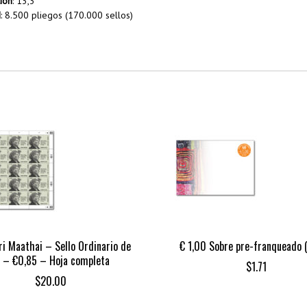
ión
: 13,3
d
: 8.500 pliegos (170.000 sellos)
i Maathai – Sello Ordinario de
€ 1,00 Sobre pre-franqueado 
I – €0,85 – Hoja completa
$
1.71
$
20.00