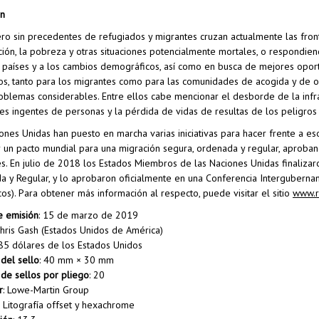
ón
o sin precedentes de refugiados y migrantes cruzan actualmente las fronte
ión, la pobreza y otras situaciones potencialmente mortales, o respondie
 países y a los cambios demográficos, así como en busca de mejores oport
os, tanto para los migrantes como para las comunidades de acogida y de o
oblemas considerables. Entre ellos cabe mencionar el desborde de la infra
es ingentes de personas y la pérdida de vidas de resultas de los peligros
ones Unidas han puesto en marcha varias iniciativas para hacer frente a 
 un pacto mundial para una migración segura, ordenada y regular, aproban
s. En julio de 2018 los Estados Miembros de las Naciones Unidas finalizar
 y Regular, y lo aprobaron oficialmente en una Conferencia Intergubern
os). Para obtener más información al respecto, puede visitar el sitio
www.r
e emisión
: 15 de marzo de 2019
Chris Gash (Estados Unidos de América)
,85 dólares de los Estados Unidos
del sello
: 40 mm × 30 mm
de sellos por pliego
: 20
r
: Lowe-Martin Group
: Litografía offset y hexachrome