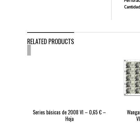
Perforac
Cantida
RELATED PRODUCTS
OUT
OF
STOCK
Series básicas de 2008 VI – 0,65 € –
Wangar
Hoja
V