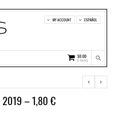
MY ACCOUNT
ESPAÑOL
$
0.00
0 items
e 2019 – 1,80 €