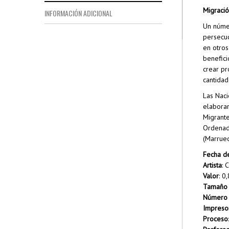
Migraci
INFORMACIÓN ADICIONAL
Un númer
persecuc
en otros
benefici
crear pr
cantidad
Las Naci
elaborar
Migrante
Ordenada
(Marruec
Fecha d
Artista
: 
Valor
: 0
Tamaño 
Número 
Impreso
Proceso