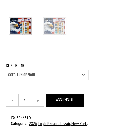
CONDIZIONE
250°
AGGIUNGI AL
anniversario
dell'America
CARRELLO
quantità
ID:
3946510
Categorie:
2026
,
Fogli Personalizzati
,
New York
.