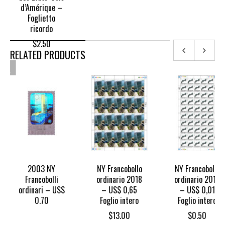
d’Amérique –
Foglietto
ricordo
$
2.50
RELATED PRODUCTS
OUT
OF
TOCK
2003 NY
NY Francobollo
NY Francobollo
Francobolli
ordinario 2018
ordinario 2018
ordinari – US$
– US$ 0,65
– US$ 0,01
0.70
Foglio intero
Foglio intero
$
13.00
$
0.50