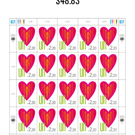
$
48.83