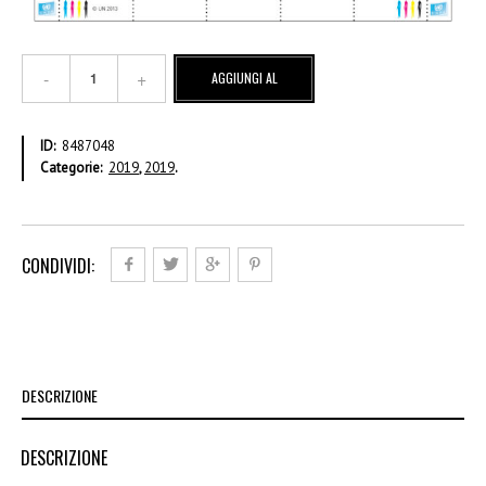
€
AGGIUNGI AL
2,20
Foglio
CARRELLO
intero
ID:
8487048
–
Categorie:
2019
,
2019
.
Annullato
quantità
CONDIVIDI:
DESCRIZIONE
DESCRIZIONE