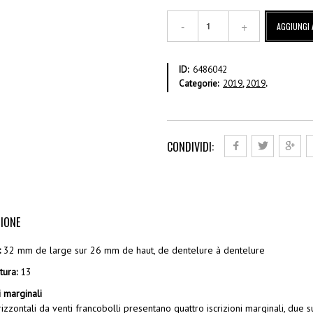
F.s.
AGGIUNGI 
1,90
Foglio
intero
ID:
6486042
–
Categorie:
2019
,
2019
.
Annullato
quantità
CONDIVIDI:
IONE
:
32 mm de large sur 26 mm de haut, de dentelure à dentelure
tura:
13
i marginali
orizzontali da venti francobolli presentano quattro iscrizioni marginali, due 