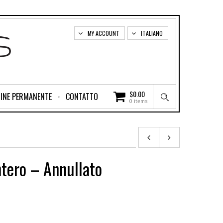
MY ACCOUNT
ITALIANO
$
0.00
INE PERMANENTE
CONTATTO
0 items
intero – Annullato