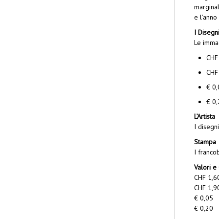
marginal
e l’anno
I Disegn
Le immag
CHF 
CHF 
€ 0,
€ 0,
L’Artista
I disegn
Stampa
I franco
Valori e
CHF 1,6
CHF 1,9
€ 0,05 
€ 0,20 