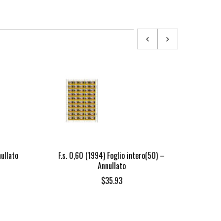
ullato
F.s. 0,60 (1994) Foglio intero(50) –
F.s. 
Annullato
$
35.93