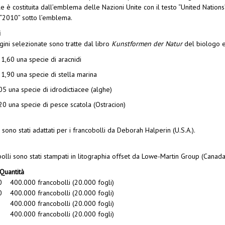
e è costituita dall’emblema delle Nazioni Unite con il testo “United Nation
 “2010” sotto l’emblema.
i
ini selezionate sono tratte dal libro
Kunstformen der Natur
del biologo e
1,60 una specie di aracnidi
1,90 una specie di stella marina
05 una specie di idrodictiacee (alghe)
20 una specie di pesce scatola (Ostracion)
i sono stati adattati per i francobolli da Deborah Halperin (U.S.A.).
bolli sono stati stampati in litographia offset da Lowe-Martin Group (Canada
 Quantità
0 400.000 francobolli (20.000 fogli)
0 400.000 francobolli (20.000 fogli)
400.000 francobolli (20.000 fogli)
400.000 francobolli (20.000 fogli)