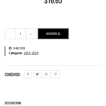
$
16.65
€
AGGIUNGI AL
0,75
(2005)
CARRELLO
Foglio
ID:
8487038
–
Categorie:
2019
,
2019
.
Annullato
quantità
CONDIVIDI:
DESCRIZIONE