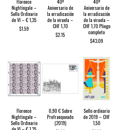
Florence
40º
40º
Nightingale –
Aniversario de
Aniversario de
Sello Ordinario
la erradicación
la erradicación
de VI – € 1,35
de la viruela –
de la viruela –
CHF 1,70
CHF 1,70 Pliego
$
1.59
completo
$
2.15
$
43.09
Florence
0,90 € Sobre
Sello ordinario
Nightingale –
Prefranqueado
de 2019 – CHF
Sello Ordinario
(2019)
1,50
de VI – € 1,35