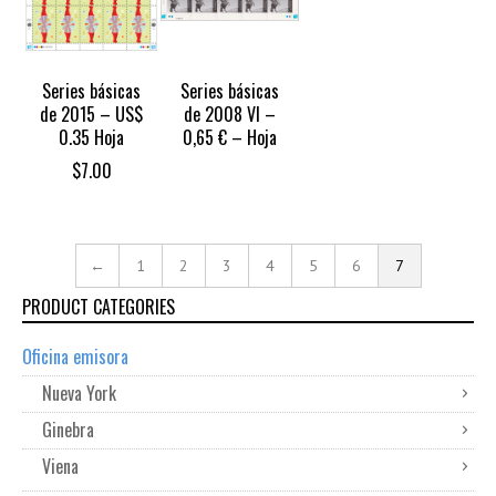
Series básicas
Series básicas
de 2015 – US$
de 2008 VI –
0.35 Hoja
0,65 € – Hoja
$
7.00
←
1
2
3
4
5
6
7
PRODUCT CATEGORIES
Oficina emisora
Nueva York
Ginebra
Viena