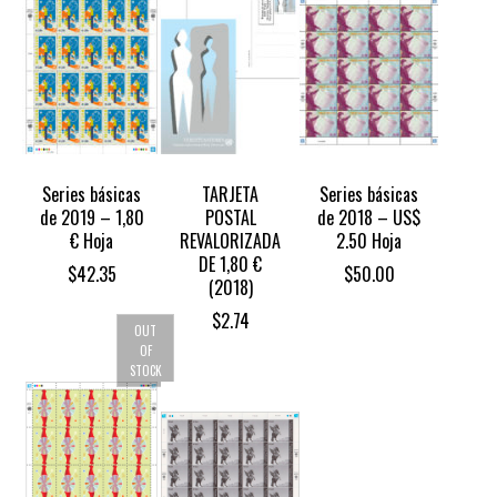
Series básicas
TARJETA
Series básicas
de 2019 – 1,80
POSTAL
de 2018 – US$
€ Hoja
REVALORIZADA
2.50 Hoja
DE 1,80 €
$
42.35
$
50.00
(2018)‎
$
2.74
OUT
OF
STOCK