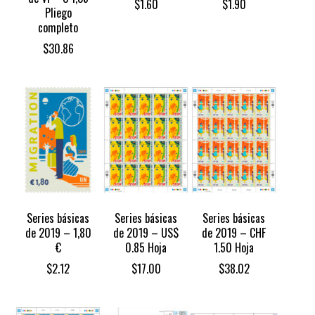
$
1.60
$
1.90
Pliego
completo
$
30.86
Series básicas
Series básicas
Series básicas
de 2019 – 1,80
de 2019 – US$
de 2019 – CHF
€
0.85 Hoja
1.50 Hoja
$
2.12
$
17.00
$
38.02