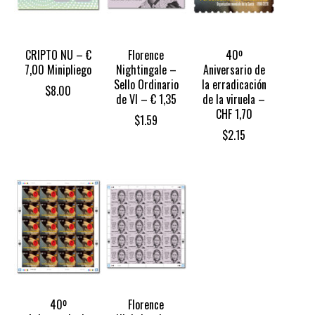
CRIPTO NU – €
Florence
40º
7,00 Minipliego
Nightingale –
Aniversario de
Sello Ordinario
la erradicación
$
8.00
de VI – € 1,35
de la viruela –
CHF 1,70
$
1.59
$
2.15
40º
Florence