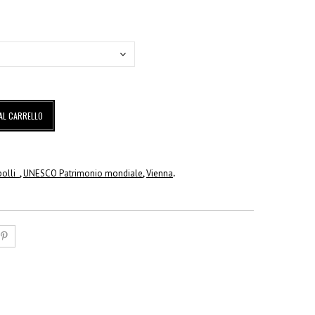
AL CARRELLO
obolli
,
UNESCO Patrimonio mondiale
,
Vienna
.