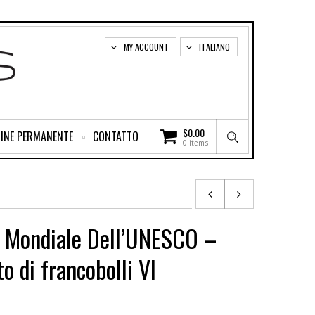
MY ACCOUNT
ITALIANO
$
0.00
INE PERMANENTE
CONTATTO
0 items
 Mondiale Dell’UNESCO –
o di francobolli VI