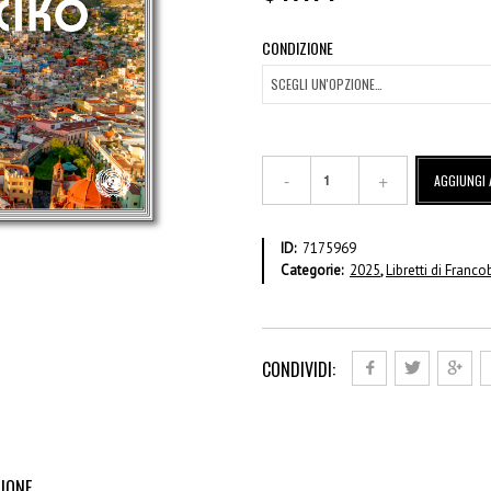
CONDIZIONE
2025
AGGIUNGI 
Patrimonio
Mondiale
Dell’UNESCO
ID:
7175969
–
Categorie:
2025
,
Libretti di Franc
Messico
–
Libretto
di
francobolli
CONDIVIDI:
VI
quantità
IONE