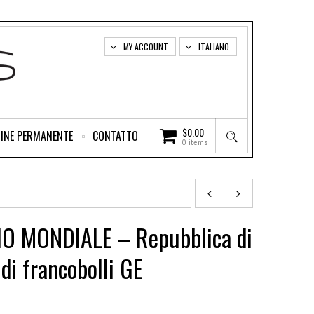
MY ACCOUNT
ITALIANO
$
0.00
INE PERMANENTE
CONTATTO
0 items
O MONDIALE – Repubblica di
di francobolli GE