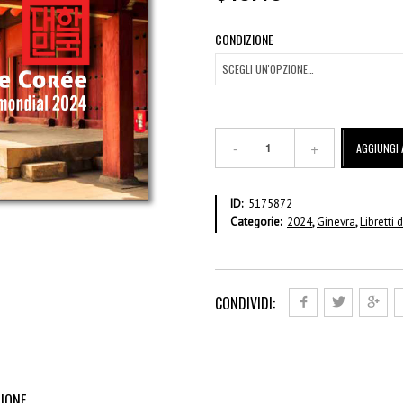
CONDIZIONE
2024
AGGIUNGI 
PATRIMONIO
MONDIALE
–
ID:
5175872
Repubblica
Categorie:
2024
,
Ginevra
,
Libretti
di
Corea
–
Libretto
di
CONDIVIDI:
francobolli
GE
quantità
IONE