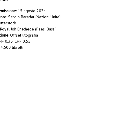
emissione
: 15 agosto 2024
tore
: Sergio Baradat (Nazioni Unite)
utterstock
 Royal Joh Enschedé (Paesi Bassi)
zione
: Offset litografia
CHF 0,35, CHF 0,55
4.500 libretti