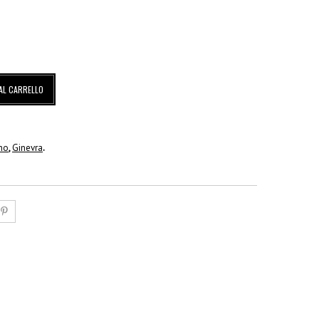
AL CARRELLO
no
,
Ginevra
.