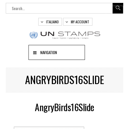
ITALIANO
MY ACCOUNT
NAVIGATION
ANGRYBIRDS16SLIDE
AngryBirds16Slide