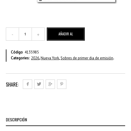
Colección
AÑADIR AL
De
Arte
CARRITO
De
Código
4135985
Las
Categories:
2026
,
Nueva York
,
Sobres de primer dia de emisión
.
ONU
-
Sobre
de
primer
SHARE:
día
Single
NY
cantidad
DESCRIPCIÓN