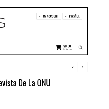
MY ACCOUNT
ESPAÑOL
$
0.00
0 items
evista De La ONU