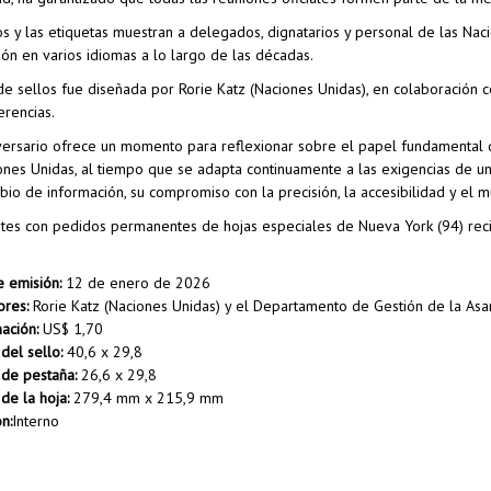
os y las etiquetas muestran a delegados, dignatarios y personal de las Nac
ión en varios idiomas a lo largo de las décadas.
de sellos fue diseñada por Rorie Katz (Naciones Unidas), en colaboración
rencias.
versario ofrece un momento para reflexionar sobre el papel fundamental
ones Unidas, al tiempo que se adapta continuamente a las exigencias de u
bio de información, su compromiso con la precisión, la accesibilidad y el m
ntes con pedidos permanentes de hojas especiales de Nueva York (94) reci
 emisión:
12 de enero de 2026
ores:
Rorie Katz (Naciones Unidas) y el Departamento de Gestión de la As
ación:
US$ 1,70
el sello:
40,6 x 29,8
de pestaña:
26,6 x 29,8
e la hoja:
279,4 mm x 215,9 mm
n:
Interno