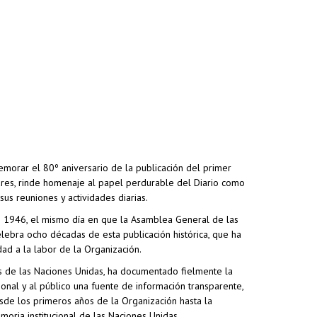
morar el 80º aniversario de la publicación del primer
lares, rinde homenaje al papel perdurable del Diario como
sus reuniones y actividades diarias.
de 1946, el mismo día en que la Asamblea General de las
lebra ocho décadas de esta publicación histórica, que ha
dad a la labor de la Organización.
des de las Naciones Unidas, ha documentado fielmente la
sonal y al público una fuente de información transparente,
esde los primeros años de la Organización hasta la
moria institucional de las Naciones Unidas.