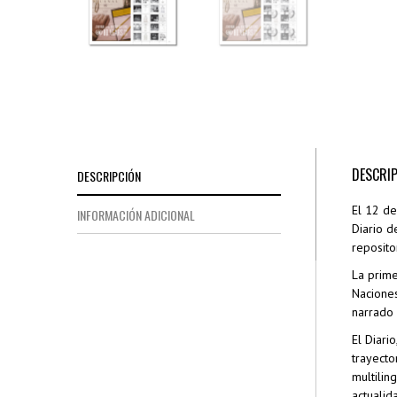
DESCRI
DESCRIPCIÓN
El 12 de
INFORMACIÓN ADICIONAL
Diario d
reposito
La prime
Naciones
narrado 
El Diari
trayecto
multilin
actualid