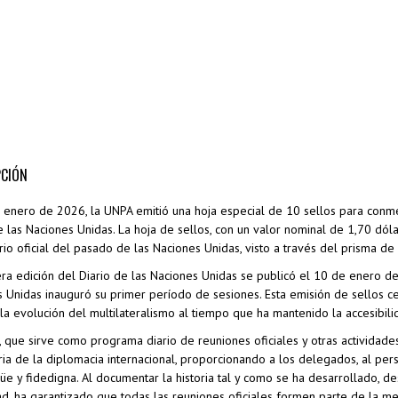
PCIÓN
 enero de 2026, la UNPA emitió una hoja especial de 10 sellos para conme
e las Naciones Unidas. La hoja de sellos, con un valor nominal de 1,70 dó
rio oficial del pasado de las Naciones Unidas, visto a través del prisma de 
ra edición del Diario de las Naciones Unidas se publicó el 10 de enero 
 Unidas inauguró su primer período de sesiones. Esta emisión de sellos ce
la evolución del multilateralismo al tiempo que ha mantenido la accesibili
o, que sirve como programa diario de reuniones oficiales y otras activida
ria de la diplomacia internacional, proporcionando a los delegados, al per
güe y fidedigna. Al documentar la historia tal y como se ha desarrollado, d
ad, ha garantizado que todas las reuniones oficiales formen parte de la me