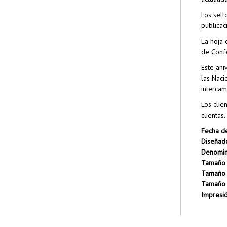
Los sell
publicac
La hoja 
de Confe
Este ani
las Naci
intercam
Los clie
cuentas.
Fecha de
Diseñad
Denomin
Tamaño d
Tamaño 
Tamaño d
Impresió