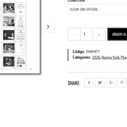
80
AÑADIR AL
Años
De
La
Código
3945977
Revista
Categories:
2026
,
Nueva York
,
Pli
De
La
ONU
cantidad
SHARE: