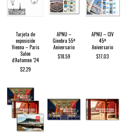
Tarjeta de
APNU –
APNU – CIV
exposición
Ginebra 55º
45º
Vienna – Paris
Aniversario
Aniversario
Salon
$
18.59
$
17.03
d’Automne ’24
$
2.29