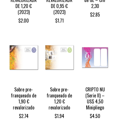
REVALORIZADA
REVALORIZADA
de GE – CHF
DE 1,20 €
DE 0,95 €
2,30
(2023)
(2023)‎
$
2.85
$
2.00
$
1.71
Sobre pre-
Sobre pre-
CRIPTO NU
franqueado de
franqueado de
(Serie II) –
1,90 €
1,20 €
US$ 4,50
revalorizado
revalorizado
Minipliego
$
2.74
$
1.94
$
4.50