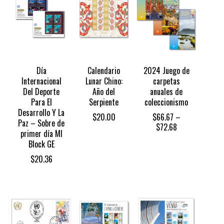
Día
Calendario
2024 Juego de
Internacional
Lunar Chino:
carpetas
Del Deporte
Año del
anuales de
Para El
Serpiente
coleccionismo
Desarrollo Y La
$
20.00
$
66.67
–
Paz – Sobre de
Price
$
72.68
primer día MI
range:
Block GE
$66.67
through
$
20.36
$72.68