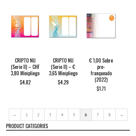
CRIPTO NU
CRIPTO NU
€ 1,00 Sobre
(Serie II) – CHF
(Serie II) – €
pre-
3,80 Minipliego
3,65 Minipliego
franqueado
(2022)
$
4.82
$
4.29
$
1.71
←
1
2
3
4
5
6
7
8
→
PRODUCT CATEGORIES