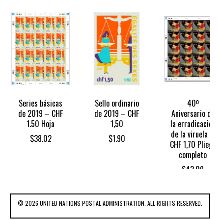
Series básicas
Sello ordinario
40º
de 2019 – CHF
de 2019 – CHF
Aniversario de
1.50 Hoja
1,50
la erradicación
de la viruela –
$
38.02
$
1.90
CHF 1,70 Pliego
completo
$
43.09
© 2026 UNITED NATIONS POSTAL ADMINISTRATION. ALL RIGHTS RESERVED.