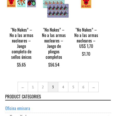
“No Nukes” –
“No Nukes” –
“No Nukes” –
No a las armas
No a las armas
No a las armas
nucleares –
nucleares –
nucleares –
Juego
Juego de
US$ 1,70
completo de
pliegos
$
1.70
sellos únicos
completos
$
5.65
$
56.54
←
1
2
3
4
5
6
→
PRODUCT CATEGORIES
Oficina emisora