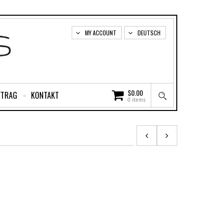
MY ACCOUNT
DEUTSCH
$
0.00
FTRAG
KONTAKT
0 items