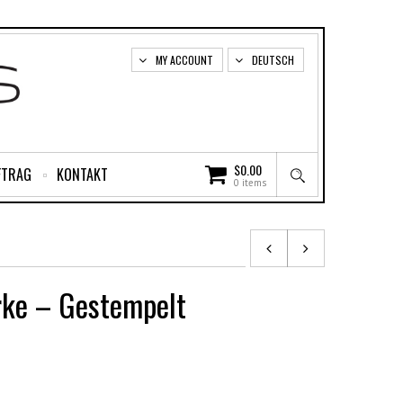
MY ACCOUNT
DEUTSCH
$
0.00
FTRAG
KONTAKT
0 items
rke – Gestempelt