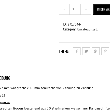
€
IN DEN W
0,20
Einzelmarke
–
ID:
8417044F
Gestempelt
Category:
Uncategorized
.
Menge
TEILEN:
EIBUNG
2 mm waagrecht x 26 mm senkrecht, von Zähnung zu Zähnung
:
13
hriften
rechten Bogen, bestehend aus 20 Briefmarken, weisen vier Randinschrifte