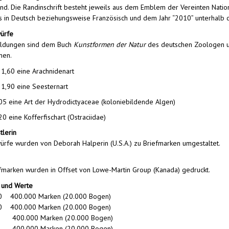
d. Die Randinschrift besteht jeweils aus dem Emblem der Vereinten Natio
 in Deutsch beziehungsweise Französisch und dem Jahr “2010” unterhalb
würfe
ildungen sind dem Buch
Kunstformen der Natur
des deutschen Zoologen un
men.
1,60 eine Arachnidenart
1,90 eine Seesternart
05 eine Art der Hydrodictyaceae (koloniebildende Algen)
20 eine Kofferfischart (Ostraciidae)
tlerin
ürfe wurden von Deborah Halperin (U.S.A.) zu Briefmarken umgestaltet.
fmarken wurden in Offset von Lowe-Martin Group (Kanada) gedruckt.
und Werte
0 400.000 Marken (20.000 Bogen)
0 400.000 Marken (20.000 Bogen)
 400.000 Marken (20.000 Bogen)
 400.000 Marken (20.000 Bogen)