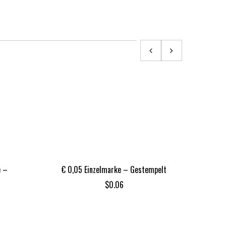
e –
€ 0,05 Einzelmarke – Gestempelt
Sin
$
0.06