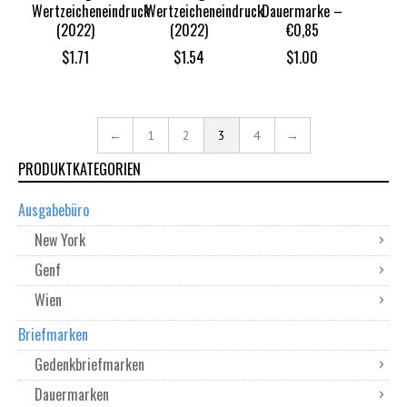
Wertzeicheneindruck
Wertzeicheneindruck
Dauermarke –
(2022)
(2022)
€0,85
$
1.71
$
1.54
$
1.00
←
1
2
3
4
→
PRODUKTKATEGORIEN
Ausgabebüro
New York
Genf
Wien
Briefmarken
Gedenkbriefmarken
Dauermarken