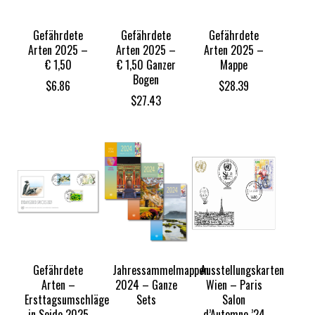
Gefährdete
Gefährdete
Gefährdete
Arten 2025 –
Arten 2025 –
Arten 2025 –
€ 1,50
€ 1,50 Ganzer
Mappe
Bogen
$
6.86
$
28.39
$
27.43
Gefährdete
Jahressammelmappen
Ausstellungskarten
Arten –
2024 – Ganze
Wien – Paris
Ersttagsumschläge
Sets
Salon
in Seide 2025
d’Automne ’24