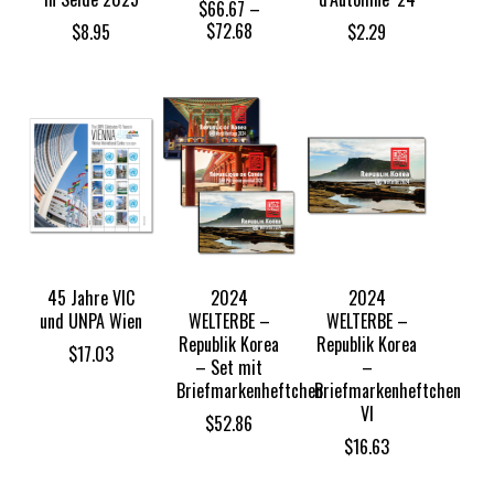
$
66.67
–
Price
$
72.68
$
8.95
$
2.29
range:
$66.67
through
$72.68
45 Jahre VIC
2024
2024
und UNPA Wien
WELTERBE –
WELTERBE –
Republik Korea
Republik Korea
$
17.03
– Set mit
–
Briefmarkenheftchen
Briefmarkenheftchen
VI
$
52.86
$
16.63