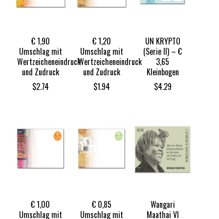
€ 1,90
€ 1,20
UN KRYPTO
Umschlag mit
Umschlag mit
(Serie II) – €
Wertzeicheneindruck
Wertzeicheneindruck
3,65
und Zudruck
und Zudruck
Kleinbogen
$
2.74
$
1.94
$
4.29
€ 1,00
€ 0,85
Wangari
Umschlag mit
Umschlag mit
Maathai VI