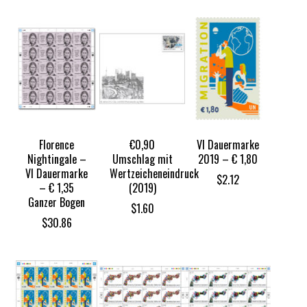
Florence
€0,90
VI Dauermarke
Nightingale –
Umschlag mit
2019 – € 1,80
VI Dauermarke
Wertzeicheneindruck
$
2.12
– € 1,35
(2019)
Ganzer Bogen
$
1.60
$
30.86