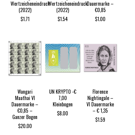
Wertzeicheneindruck
Wertzeicheneindruck
Dauermarke –
(2022)
(2022)
€0,85
$
1.71
$
1.54
$
1.00
Wangari
UN KRYPTO -€
Florence
Maathai VI
7,00
Nightingale –
Dauermarke –
Kleinbogen
VI Dauermarke
€0,85 –
– € 1,35
$
8.00
Ganzer Bogen
$
1.59
$
20.00