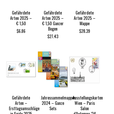
Gefährdete
Gefährdete
Gefährdete
Arten 2025 –
Arten 2025 –
Arten 2025 –
€ 1,50
€ 1,50 Ganzer
Mappe
Bogen
$
6.86
$
28.39
$
27.43
Gefährdete
Jahressammelmappen
Ausstellungskarten
Arten –
2024 – Ganze
Wien – Paris
Ersttagsumschläge
Sets
Salon
in Seide 2025
d’Automne ’24