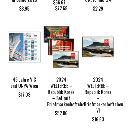
$
66.67
–
Price
$
72.68
$
8.95
$
2.29
range:
$66.67
through
$72.68
45 Jahre VIC
2024
2024
und UNPA Wien
WELTERBE –
WELTERBE –
Republik Korea
Republik Korea
$
17.03
– Set mit
–
Briefmarkenheftchen
Briefmarkenheftchen
VI
$
52.86
$
16.63