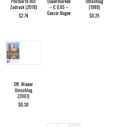
Postkarte mit
Dauermarken
Umschlag
Zudruck (2018)
– € 0,65 –
(1989)
Ganzer Bogen
$
2.74
$
0.25
Off. Wiener
Umschlag
(2001)
$
0.30