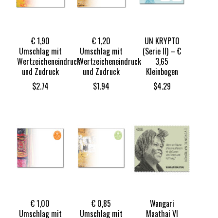
€ 1,90
€ 1,20
UN KRYPTO
Umschlag mit
Umschlag mit
(Serie II) – €
Wertzeicheneindruck
Wertzeicheneindruck
3,65
und Zudruck
und Zudruck
Kleinbogen
$
2.74
$
1.94
$
4.29
€ 1,00
€ 0,85
Wangari
Umschlag mit
Umschlag mit
Maathai VI