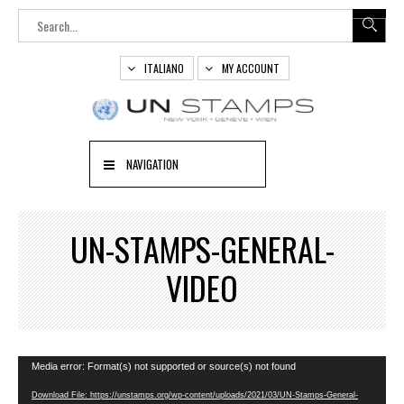
ITALIANO
MY ACCOUNT
NAVIGATION
UN-STAMPS-GENERAL-
VIDEO
Video
Media error: Format(s) not supported or source(s) not found
Player
Download File: https://unstamps.org/wp-content/uploads/2021/03/UN-Stamps-General-