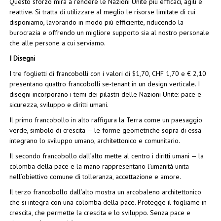
Questo sforzo mira a rendere le Nazioni Unite più efficaci, agili e
reattive. Si tratta di utilizzare al meglio le risorse limitate di cui
disponiamo, lavorando in modo più efficiente, riducendo la
burocrazia e offrendo un migliore supporto sia al nostro personale
che alle persone a cui serviamo.
I Disegni
I tre foglietti di francobolli con i valori di $1,70, CHF 1,70 e € 2,10
presentano quattro francobolli se-tenant in un design verticale. I
disegni incorporano i temi dei pilastri delle Nazioni Unite: pace e
sicurezza, sviluppo e diritti umani.
Il primo francobollo in alto raffigura la Terra come un paesaggio
verde, simbolo di crescita — le forme geometriche sopra di essa
integrano lo sviluppo umano, architettonico e comunitario.
Il secondo francobollo dall’alto mette al centro i diritti umani — la
colomba della pace e la mano rappresentano l’umanità unita
nell’obiettivo comune di tolleranza, accettazione e amore.
Il terzo francobollo dall’alto mostra un arcobaleno architettonico
che si integra con una colomba della pace. Protegge il fogliame in
crescita, che permette la crescita e lo sviluppo. Senza pace e