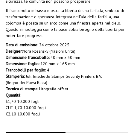
sicurezza, le comunità non possono prosperare.
Il francobollo in basso mostra la libertà di una farfalla, simbolo di
trasformazione e speranza. Integrata nell’ala della farfalla, una
colomba è posata su un arco come una finestra aperta nel cielo.
Questo simboleggia come la pace abbia bisogno della libertà per
poter fare progressi.
Data di emissione:
24 ottobre 2025
Designer:
Nora Rosansky (Nazioni Unite)
Dimensione francobollo:
40 mm x 30 mm
Dimensione foglio:
120 mm x 165 mm
Francobolli per foglio:
4
Stamperia:
Joh. Enschedé Stamps Security Printers B.V.
(Regno dei Paesi Bassi)
Tecnica di stampa:
Litografía offset
Quantità:
$1,70 10.000 fogli
CHF 1,70 10.000 fogli
€2,10 10.000 fogli