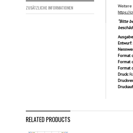
Weitere 
ZUSÄTZLICHE INFORMATIONEN
https://
“Bitte b
beschädi
Ausgabe
Entwurf:
Nennwer
Format 
Format 
Format 
Druck:
Ro
Druckver
Druckauf
RELATED PRODUCTS