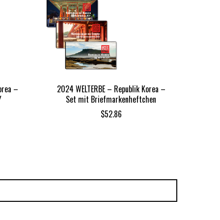
orea –
2024 WELTERBE – Republik Korea –
Jahr
Y
Set mit Briefmarkenheftchen
$
52.86