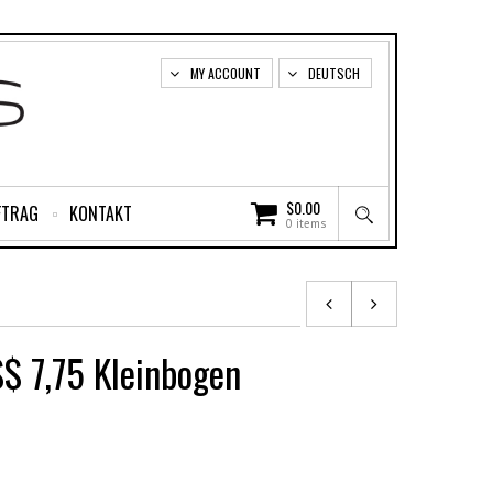
MY ACCOUNT
DEUTSCH
$
0.00
FTRAG
KONTAKT
0 items
 7,75 Kleinbogen