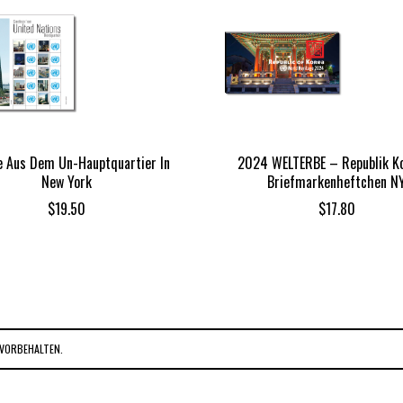
 Aus Dem Un-Hauptquartier In
2024 WELTERBE – Republik K
New York
Briefmarkenheftchen N
$
19.50
$
17.80
VORBEHALTEN.