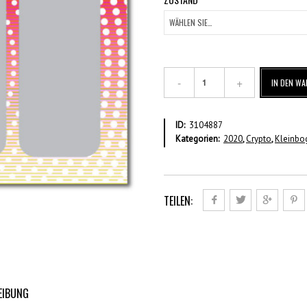
UN
IN DEN W
KRYPTO
–
US$
ID:
3104887
7,75
Kategorien:
2020
,
Crypto
,
Kleinbo
Kleinbogen
Menge
TEILEN:
EIBUNG