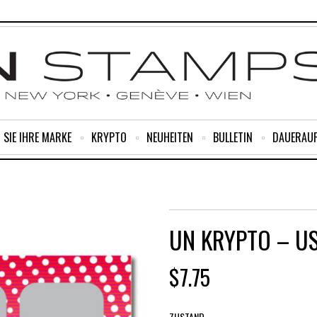
 SIE IHRE MARKE
KRYPTO
NEUHEITEN
BULLETIN
DAUERAU
UN KRYPTO – US$
$
7.75
ZUSTAND