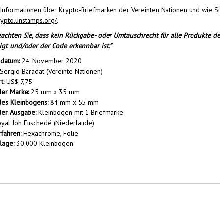
Informationen über Krypto-Briefmarken der Vereinten Nationen und wie Sie
crypto.unstamps.org/
.
eachten Sie, dass kein Rückgabe- oder Umtauschrecht für alle Produkte d
gt und/oder der Code erkennbar ist.”
datum:
24. November 2020
Sergio Baradat (Vereinte Nationen)
t:
US$ 7,75
der Marke:
25 mm x 35 mm
des Kleinbogens:
84 mm x 55 mm
der Ausgabe:
Kleinbogen mit 1 Briefmarke
yal Joh Enschedé (Niederlande)
fahren:
Hexachrome, Folie
lage:
30.000 Kleinbogen